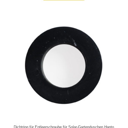
Dichtring für Entleerschraube für Solar-Gartenduschen Hanto