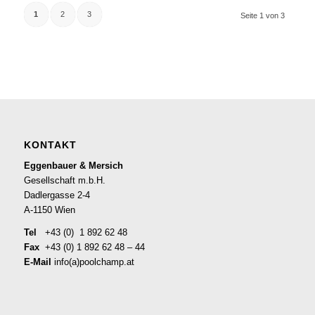
1
2
3
Seite 1 von 3
KONTAKT
Eggenbauer & Mersich
Gesellschaft m.b.H.
Dadlergasse 2-4
A-1150 Wien
Tel
+43 (0) 1 892 62 48
Fax
+43 (0) 1 892 62 48 – 44
E-Mail
info(a)poolchamp.at